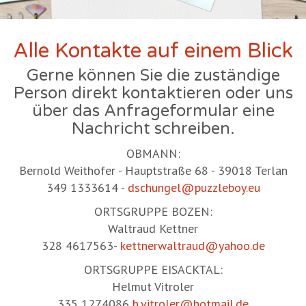
Alle Kontakte auf einem Blick
Gerne können Sie die zuständige
Person direkt kontaktieren oder uns
über das Anfrageformular eine
Nachricht schreiben.
OBMANN:
Bernold Weithofer - Hauptstraße 68 - 39018 Terlan
349 1333614 -
dschungel@puzzleboy.eu
ORTSGRUPPE BOZEN:
Waltraud Kettner
328 4617563-
kettnerwaltraud@yahoo.de
ORTSGRUPPE EISACKTAL:
Helmut Vitroler
335 1274086
h.vitroler@hotmail.de