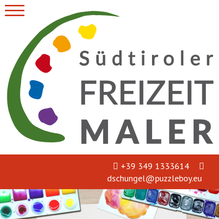
+39 349 1333614
dschungel@puzzleboy.eu