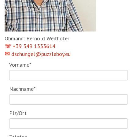
Obmann: Bernold Weithofer
+39 349 1333614
☏
✉︎
dschungel@puzzleboy.eu
Vorname*
Nachname*
Plz/Ort